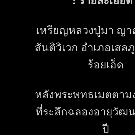
: รายละเอียด 
เหรียญหลวงปู่มา ญา
สันติวิเวก อำเภอเสลภู
ร้อยเอ็ด
หลังพระพุทธเมตตา
ที่ระลึกฉลองอายุวัฒ
ปี