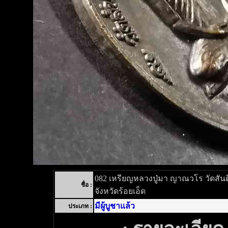
082 เหรียญหลวงปู่มา ญาณวโร วัดสันติ
ชื่อ :
จังหวัดร้อยเอ็ด
มีผู้บูชาแล้ว
ประเภท :