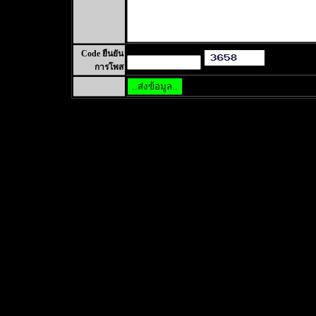
Code ยืนยัน
การโพส