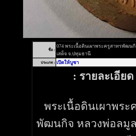
074 พระเนื้อดินเผาพระครูสาทรพัฒนกิ
ชื่อ :
เสด็จ จ.ปทุมธานี
เปิดให้บูชา
ประเภท :
: รายละเอียด 
พระเนื้อดินเผาพระ
พัฒนกิจ หลวงพ่อลมูล