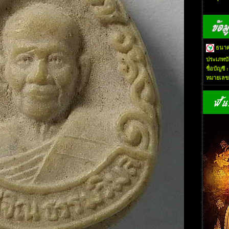
ธนาค
ประเภทบั
ชื่อบัญชี 
หมายเลขบ