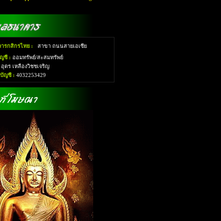
ารกสิกรไทย :
สาขา ถนนสายเอเซีย
ญชี :
ออมทรัพย์/สะสมทรัพย์
:
อุดร เหลืองวิชชเจริญ
ัญชี :
4032253429