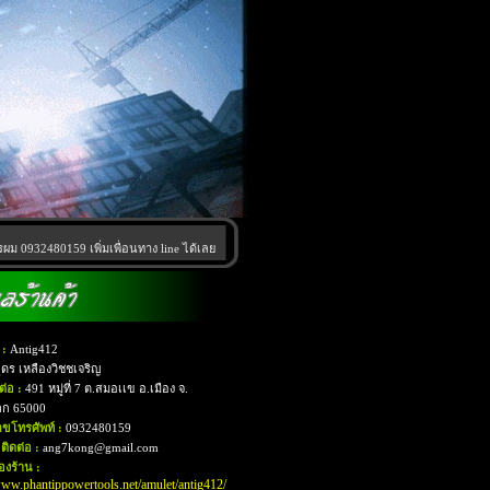
ผม 0932480159 เพิ่มเพื่อนทาง line ได้เลย
 :
Antig412
ุดร เหลืองวิชชเจริญ
ดต่อ :
491 หมู่ที่ 7 ต.สมอเเข อ.เมือง จ.
ลก 65000
ขโทรศัพท์ :
0932480159
ติดต่อ :
ang7kong@gmail.com
งร้าน :
www.phantippowertools.net/amulet/antig412/