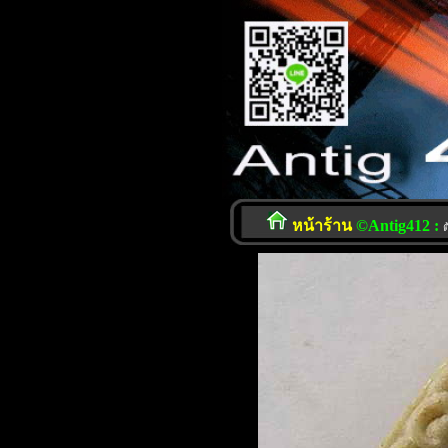
หน้าร้าน
©Antig412 :
ต