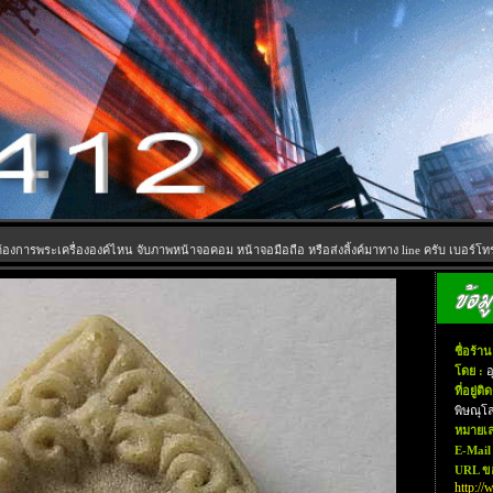
้องการพระเครื่ององค์ไหน จับภาพหน้าจอคอม หน้าจอมือถือ หรือส่งลิ้งค์มาทาง line ครับ เบอร์โทร
ชื่อร้าน
โดย :
อ
ที่อยู่ติ
พิษณุโ
หมายเล
E-Mail 
URL ขอ
http://