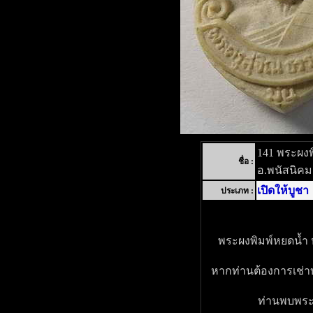
141 พระผงพ
ชื่อ :
อ.พนัสนิคม 
เปิดให้บูชา
ประเภท :
พระผงพิมพ์หยดน้ำ ห
หากท่านต้องการเช่าบ
ท่านพบพระอง