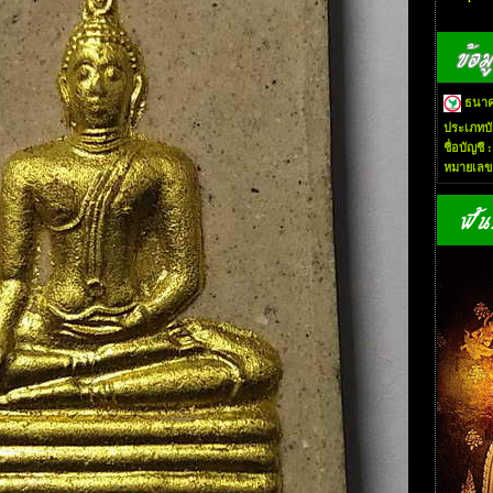
ธนาค
ประเภทบั
ชื่อบัญชี 
หมายเลขบ