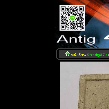
หน้าร้าน
©Antig417 :
ต