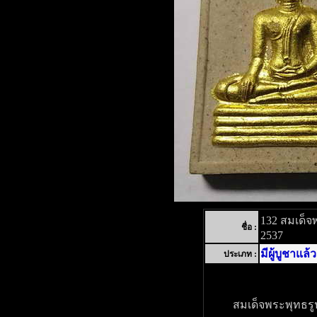
132 สมเด็จ
ชื่อ :
2537
มีผู้บูชาแล้ว
ประเภท :
สมเด็จพระพุทธรู