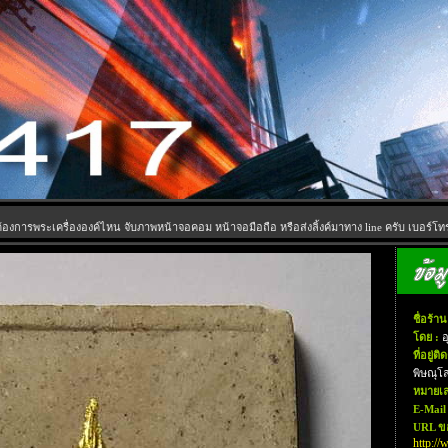
้องการพระเครื่ององค์ไหน จับภาพหน้าจอคอม หน้าจอมือถือ หรือส่งลิ้งค์มาทาง line ครับ เบอร์โทร
ชื่อร้าน
โดย :
อ
ที่อยู่ติ
พิษณุโ
หมายเล
E-Mail 
URL ขอ
http://