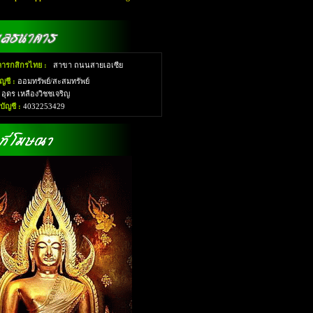
ารกสิกรไทย :
สาขา ถนนสายเอเซีย
ญชี :
ออมทรัพย์/สะสมทรัพย์
:
อุดร เหลืองวิชชเจริญ
ัญชี :
4032253429