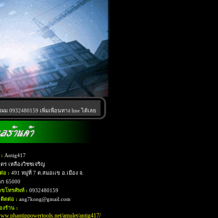
ผม 0932480159 เพิ่มเพื่อนทาง line ได้เลย
 :
Antig417
ุดร เหลืองวิชชเจริญ
ดต่อ :
491 หมู่ที่ 7 ต.สมอเเข อ.เมือง จ.
ลก 65000
ขโทรศัพท์ :
0932480159
ติดต่อ :
ang7kong@gmail.com
งร้าน :
www.phantippowertools.net/amulet/antig417/